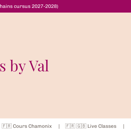
chains cursus 2027-2028)
s by Val
🇫🇷 Cours Chamonix
🇫🇷 🇬🇧 Live Classes