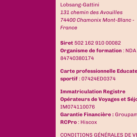
Lobsang-Gattini
131 chemin des Avouilles
74400 Chamonix Mont-Blanc -
France
Siret
502 162 910 00082
Organisme de formation
: NDA
84740380174
Carte professionnelle Educat
sportif
: 07424ED0374
Immatriculation Registre
Opérateurs de Voyages et Séj
IM074110076
Garantie Financière :
Groupa
RCPro
: Hiscox
CONDITIONS GÉNÉRALES DE V