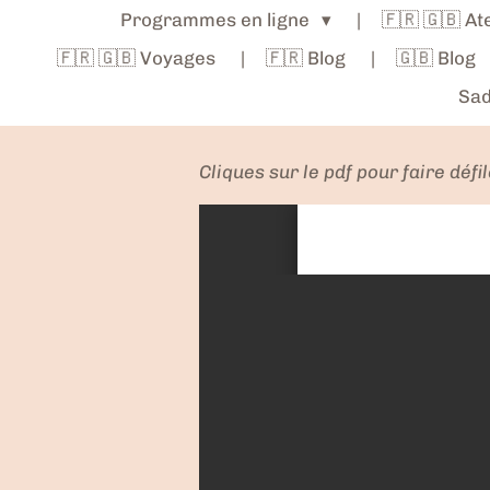
Programmes en ligne
🇫🇷 🇬🇧 A
🇫🇷 🇬🇧 Voyages
🇫🇷 Blog
🇬🇧 Blog
Sad
Cliques sur le pdf pour faire défi