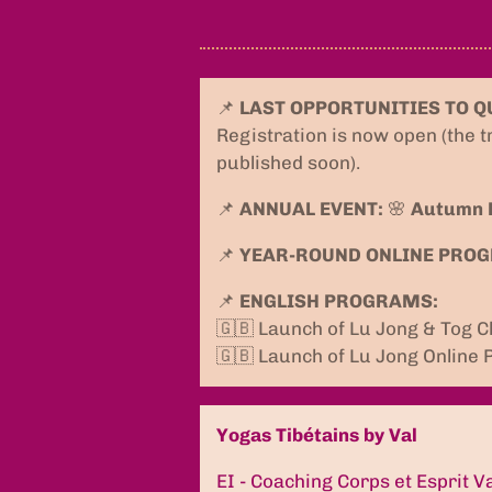
📌
LAST OPPORTUNITIES TO QU
Registration is now open (the t
published soon).
📌
ANNUAL EVENT:
🌸
Autumn R
📌
YEAR-ROUND ONLINE PRO
📌
ENGLISH PROGRAMS:
🇬🇧 Launch of Lu Jong & Tog C
🇬🇧 Launch of Lu Jong Online
Yogas Tibétains by Val
EI - Coaching Corps et Esprit V