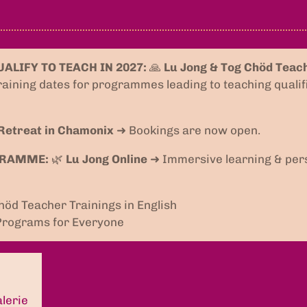
ALIFY TO TEACH IN 2027:
🙏
Lu Jong & Tog Chöd Teac
raining dates for programmes leading to teaching qualifi
etreat in Chamonix
➜ Bookings are now open.
GRAMME:
🌿
Lu Jong Online
➜ Immersive learning & per
höd Teacher Trainings in English
 Programs for Everyone
alerie