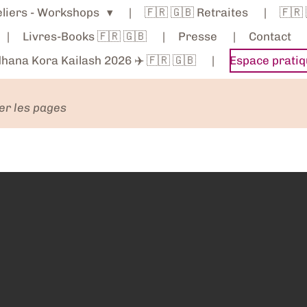
teliers - Workshops
🇫🇷 🇬🇧 Retraites
🇫🇷
Livres-Books 🇫🇷 🇬🇧
Presse
Contact
hana Kora Kailash 2026 ✈️ 🇫🇷 🇬🇧
Espace pratiq
ler les pages