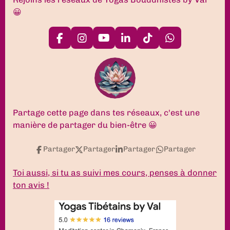
😀
F
I
Y
L
T
W
a
n
o
i
i
h
c
s
u
n
k
a
e
t
T
k
T
t
b
a
u
e
o
s
o
g
b
d
k
A
o
r
e
I
p
k
a
n
p
Partage cette page dans tes réseaux, c'est une
m
manière de partager du bien-être 😀
Partager
Partager
Partager
Partager
Toi aussi, si tu as suivi mes cours, penses à donner
ton avis !