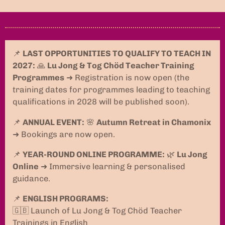
📌
LAST OPPORTUNITIES TO QUALIFY TO TEACH IN
2027:
🙏
Lu Jong & Tog Chöd Teacher Training
Programmes
➜ Registration is now open (the
training dates for programmes leading to teaching
qualifications in 2028 will be published soon).
📌
ANNUAL EVENT:
🌸
Autumn Retreat in Chamonix
➜ Bookings are now open.
📌
YEAR-ROUND ONLINE PROGRAMME:
🌿
Lu Jong
Online
➜ Immersive learning & personalised
guidance.
📌
ENGLISH PROGRAMS:
🇬🇧 Launch of Lu Jong & Tog Chöd Teacher
Trainings in English