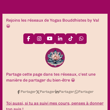
Rejoins les réseaux de Yogas Bouddhistes by Val
😀
F
I
Y
L
T
W
a
n
o
i
i
h
c
s
u
n
k
a
e
t
T
k
T
t
b
a
u
e
o
s
o
g
b
d
k
A
o
r
e
I
p
k
a
n
p
Partage cette page dans tes réseaux, c'est une
m
manière de partager du bien-être 😀
Partager
Partager
Partager
Partager
Toi aussi, si tu as suivi mes cours, penses à donner
ton avis !