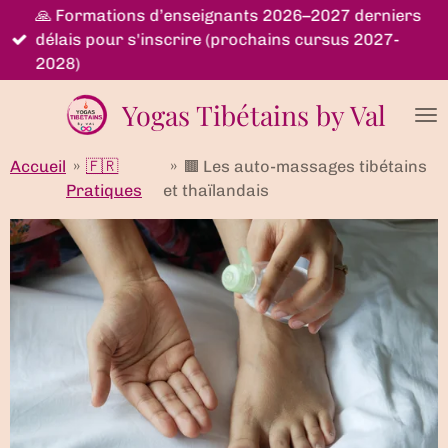
🙏 Formations d’enseignants 2026–2027 derniers
Passer
délais pour s'inscrire (prochains cursus 2027-
au
2028)
contenu
principal
Yogas Tibétains by Val
Accueil
»
🇫🇷
»
🟫 Les auto-massages tibétains
Pratiques
et thaïlandais