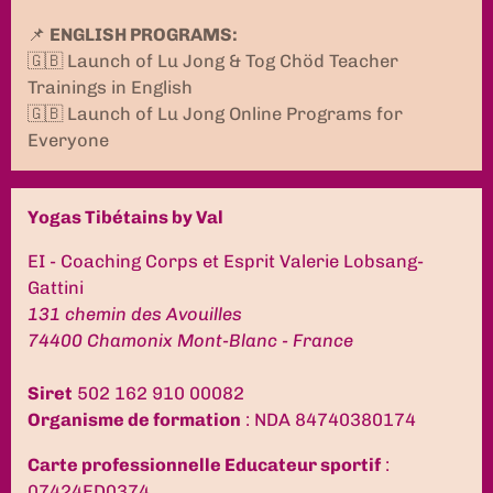
📌
ENGLISH PROGRAMS:
🇬🇧 Launch of Lu Jong & Tog Chöd Teacher
Trainings in English
🇬🇧 Launch of Lu Jong Online Programs for
Everyone
Yogas Tibétains by Val
EI - Coaching Corps et Esprit Valerie Lobsang-
Gattini
131 chemin des Avouilles
74400 Chamonix Mont-Blanc - France
Siret
502 162 910 00082
Organisme de formation
: NDA 84740380174
Carte professionnelle Educateur sportif
:
07424ED0374