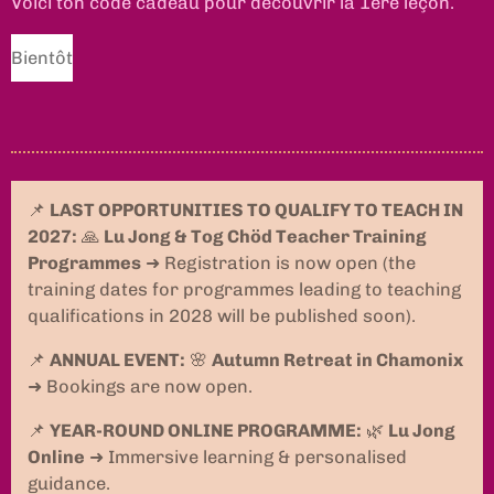
Voici ton code cadeau pour découvrir la 1ère leçon.
Bientôt
📌
LAST OPPORTUNITIES TO QUALIFY TO TEACH IN
2027:
🙏
Lu Jong & Tog Chöd Teacher Training
Programmes
➜ Registration is now open (the
training dates for programmes leading to teaching
qualifications in 2028 will be published soon).
📌
ANNUAL EVENT:
🌸
Autumn Retreat in Chamonix
➜ Bookings are now open.
📌
YEAR-ROUND ONLINE PROGRAMME:
🌿
Lu Jong
Online
➜ Immersive learning & personalised
guidance.