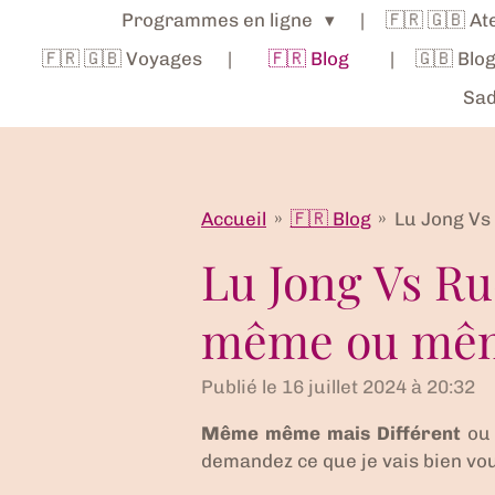
Programmes en ligne
🇫🇷 🇬🇧 A
🇫🇷 🇬🇧 Voyages
🇫🇷 Blog
🇬🇧 Blo
Sad
Accueil
»
🇫🇷 Blog
»
Lu Jong Vs
Lu Jong Vs Rue
même ou mêm
Publié le 16 juillet 2024 à 20:32
Même même mais Différent
o
demandez ce que je vais bien vou