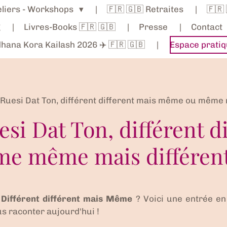
teliers - Workshops
🇫🇷 🇬🇧 Retraites
🇫🇷
g
Livres-Books 🇫🇷 🇬🇧
Presse
Contact
hana Kora Kailash 2026 ✈️ 🇫🇷 🇬🇧
Espace pratiq
 Ruesi Dat Ton, différent different mais même ou même
si Dat Ton, différent d
e même mais différen
u
Différent différent mais Même
? Voici une entrée en
s raconter aujourd'hui !