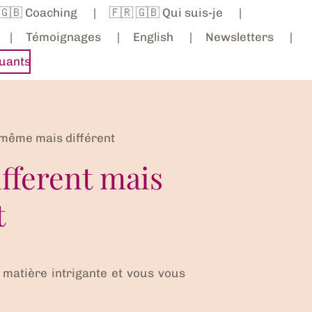
 🇬🇧 Coaching
🇫🇷 🇬🇧 Qui suis-je
Témoignages
English
Newsletters
uants
 même mais différent
ifferent mais
t
 matière intrigante et vous vous