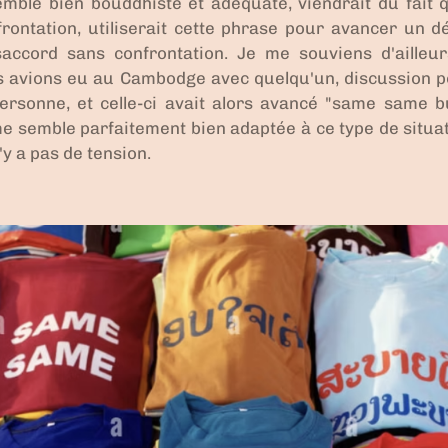
mble bien bouddhiste et adéquate
, viendrait du fait
rontation, utiliserait cette phrase pour avancer un d
ccord sans confrontation. Je me souviens d'ailleur
s avions eu au Cambodge avec quelqu'un, discussion po
sonne, et celle-ci avait alors avancé "same same but
 semble parfaitement bien adaptée à ce type de situation
'y a pas de tension.