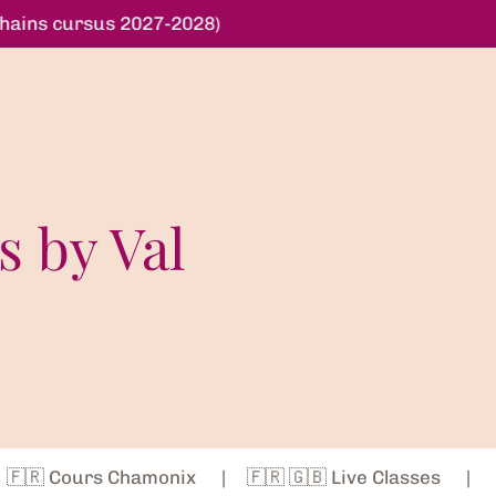
chains cursus 2027-2028)
s by Val
🇫🇷 Cours Chamonix
🇫🇷 🇬🇧 Live Classes