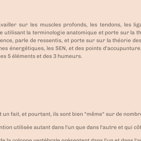
ailler sur les muscles profonds, les tendons, les liga
 utilisant la
terminologie anatomique et porte sur la t
ience
, parle de
ressentis
, et porte sur sur la
théorie de
gnes énergétiques
, les SEN, et des
points d'accupunture
des
5 éléments
et des
3 humeurs
.
 un fait, et pourtant, ils sont bien "
même
" sur de nombre
tion utilisée autant dans l'un que dans l'autre et qui c
de la colonne vertébrale
présentent dans l'un et dans l'a