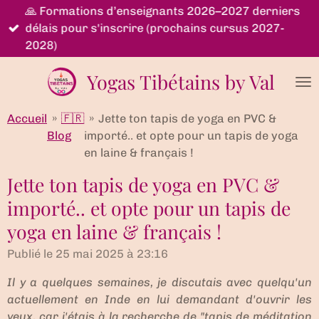
🙏 Formations d’enseignants 2026–2027 derniers
Passer
délais pour s'inscrire (prochains cursus 2027-
au
2028)
contenu
principal
Yogas Tibétains by Val
Accueil
»
🇫🇷
»
Jette ton tapis de yoga en PVC &
Blog
importé.. et opte pour un tapis de yoga
en laine & français !
Jette ton tapis de yoga en PVC &
importé.. et opte pour un tapis de
yoga en laine & français !
Publié le 25 mai 2025 à 23:16
Il y a quelques semaines, je discutais avec quelqu'un
actuellement en Inde en lui demandant d'ouvrir les
yeux, car j'étais à la recherche de "tapis de méditation