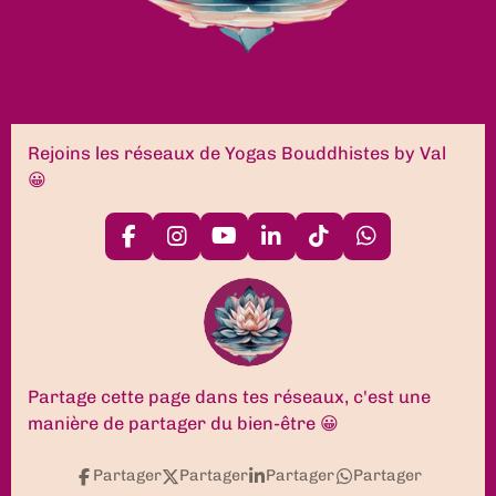
Rejoins les réseaux de Yogas Bouddhistes by Val
😀
F
I
Y
L
T
W
a
n
o
i
i
h
c
s
u
n
k
a
e
t
T
k
T
t
b
a
u
e
o
s
o
g
b
d
k
A
o
r
e
I
p
k
a
n
p
Partage cette page dans tes réseaux, c'est une
m
manière de partager du bien-être 😀
Partager
Partager
Partager
Partager