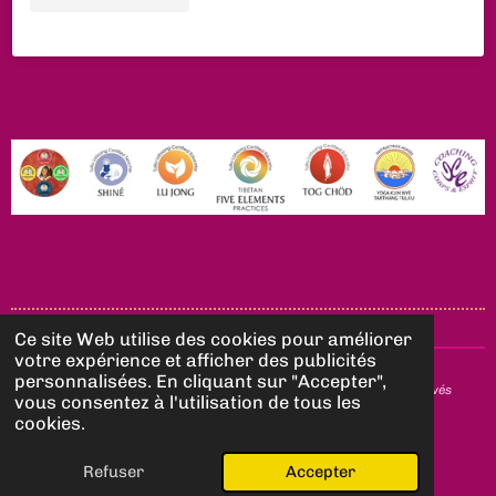
Ce site Web utilise des cookies pour améliorer
votre expérience et afficher des publicités
personnalisées. En cliquant sur "Accepter",
© 2025 Yogas Bouddhistes by Val - Tous droits de reproduction réservés
vous consentez à l'utilisation de tous les
cookies.
Refuser
Accepter
E-mail
Carte