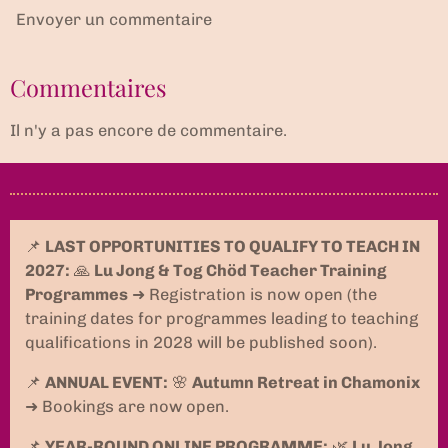
Envoyer un commentaire
Commentaires
Il n'y a pas encore de commentaire.
📌
LAST OPPORTUNITIES TO QUALIFY TO TEACH IN
2027:
🙏
Lu Jong & Tog Chöd Teacher Training
Programmes
➜ Registration is now open (the
training dates for programmes leading to teaching
qualifications in 2028 will be published soon).
📌
ANNUAL EVENT:
🌸
Autumn Retreat in Chamonix
➜ Bookings are now open.
📌
YEAR-ROUND ONLINE PROGRAMME:
🌿
Lu Jong