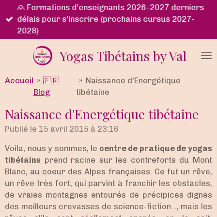
🙏 Formations d’enseignants 2026–2027 derniers
Passer
délais pour s'inscrire (prochains cursus 2027-
au
2028)
contenu
principal
Yogas Tibétains by Val
Accueil
»
🇫🇷
»
Naissance d'Energétique
Blog
tibétaine
Naissance d'Energétique tibétaine
Publié le 15 avril 2015 à 23:16
Voila, nous y sommes, le
centre de pratique de yogas
tibétains
prend racine sur les contreforts du Mont
Blanc, au coeur des Alpes françaises. Ce fut un rêve,
un rêve très fort, qui parvint à franchir les obstacles,
de vraies montagnes entourés de précipices dignes
des meilleurs crevasses de science-fiction..., mais les