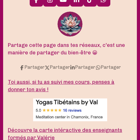
F
I
Y
L
T
W
a
n
o
i
i
h
c
s
u
n
k
a
e
t
T
k
T
t
b
a
u
e
o
s
o
g
b
d
k
A
o
r
e
I
p
k
a
n
p
Partage cette page dans tes réseaux, c'est une
m
manière de partager du bien-être 😀
Partager
Partager
Partager
Partager
Toi aussi, si tu as suivi mes cours, penses à
donner ton avis !
Découvre la carte intéractive des enseignants
formés par Valérie