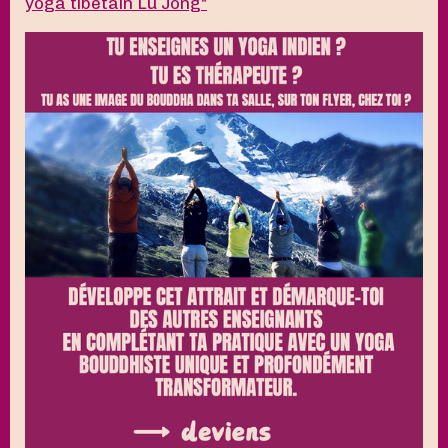
yoga tibétain Lu Jong"