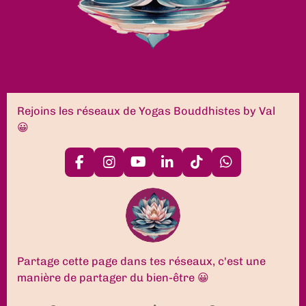
Rejoins les réseaux de Yogas Bouddhistes by Val
😀
F
I
Y
L
T
W
a
n
o
i
i
h
c
s
u
n
k
a
e
t
T
k
T
t
b
a
u
e
o
s
o
g
b
d
k
A
o
r
e
I
p
k
a
n
p
Partage cette page dans tes réseaux, c'est une
m
manière de partager du bien-être 😀