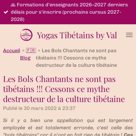
🙏 Formations d’enseignants 2026–2027 derniers
Passer
délais pour s'inscrire (prochains cursus 2027-
au
2028)
contenu
principal
Yogas Tibétains by Val
Accueil
»
🇫🇷
»
Les Bols Chantants ne sont pas
Blog
tibétains !!! Cessons ce mythe
destructeur de la culture tibétaine
Les Bols Chantants ne sont pas
tibétains !!! Cessons ce mythe
destructeur de la culture tibétaine
Publié le 30 mars 2022 à 23:37
Si il y a bien une appellation qui est largement
employée et est totalement erronée, c'est celle des
"bols tibétains" car il n'ont en fait rien de tibétain !
Ces