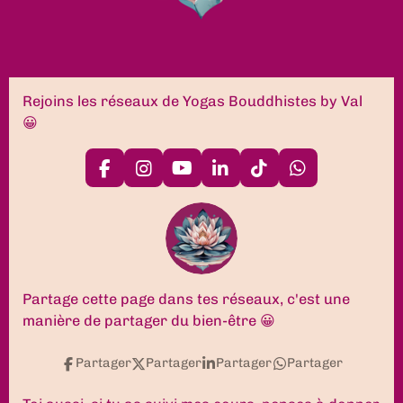
Rejoins les réseaux de Yogas Bouddhistes by Val
😀
F
I
Y
L
T
W
a
n
o
i
i
h
c
s
u
n
k
a
e
t
T
k
T
t
b
a
u
e
o
s
o
g
b
d
k
A
o
r
e
I
p
k
a
n
p
Partage cette page dans tes réseaux, c'est une
m
manière de partager du bien-être 😀
Partager
Partager
Partager
Partager