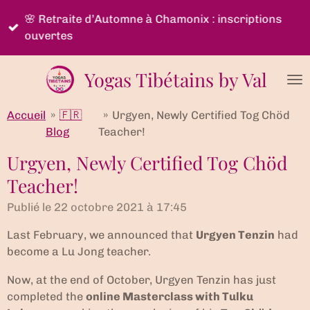
Passer
🌸 Retraite d’Automne à Chamonix : inscriptions
au
ouvertes
contenu
principal
Yogas Tibétains by Val
Accueil
»
🇫🇷
»
Urgyen, Newly Certified Tog Chöd
Blog
Teacher!
Urgyen, Newly Certified Tog Chöd
Teacher!
Publié le 22 octobre 2021 à 17:45
Last February, we announced that
Urgyen Tenzin
had
become a Lu Jong teacher.
Now, at the end of October, Urgyen Tenzin has just
completed the
online Masterclass with Tulku