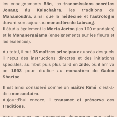
les enseignements
Bön
, les
transmissions secrètes
Jonang du Kalachakra
, les traditions du
Mahamoudra
, ainsi que la
médecine
et l’
astrologie
durant son séjour au
monastère de Labrang
.
Il étudia également le
Merta Jertsa
(les 100 mandalas)
et le
Mangnergajama
(enseignements sur les fleurs et
les essences).
Au total, il eut
35 maîtres principaux
auprès desquels
il reçut des instructions directes et des initiations
spéciales, au Tibet puis plus tard en
Inde
, où il arriva
en
1993
pour étudier au
monastère de Gaden
Shartse
.
Il est ainsi considéré comme un
maître Rimé
, c’est-à-
dire
non sectaire
.
Aujourd’hui encore, il
transmet et préserve ces
traditions
.
Vous pouvez en apprendre davantage sur cette