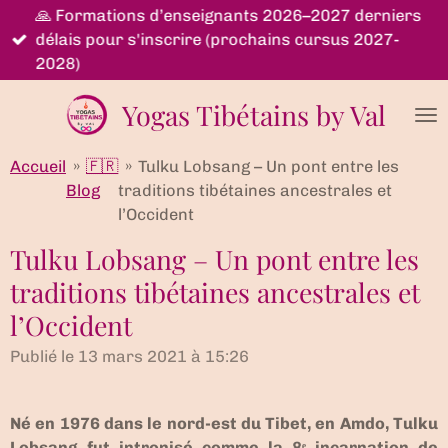
🙏 Formations d’enseignants 2026–2027 derniers
Passer
délais pour s'inscrire (prochains cursus 2027-
au
2028)
contenu
principal
Yogas Tibétains by Val
Accueil
»
🇫🇷
»
Tulku Lobsang – Un pont entre les
Blog
traditions tibétaines ancestrales et
l’Occident
Tulku Lobsang – Un pont entre les
traditions tibétaines ancestrales et
l’Occident
Publié le 13 mars 2021 à 15:26
Né en 1976 dans le nord-est du Tibet, en Amdo, Tulku
Lobsang fut intronisé comme la 8ᵉ incarnation de