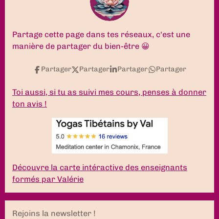
b
a
u
e
o
s
o
g
b
d
k
A
o
r
e
I
p
k
a
n
p
Partage cette page dans tes réseaux, c'est une
m
manière de partager du bien-être 😀
Partager
Partager
Partager
Partager
Toi aussi, si tu as suivi mes cours, penses à donner
ton avis !
Découvre la carte intéractive des enseignants
formés par Valérie
Rejoins la newsletter !