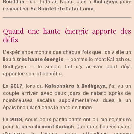
Bouddha
: de l’Inde au Népal, puis à
Bodhgaya
pour
rencontrer
Sa Sainteté le Dalaï-Lama
.
Quand une haute énergie apporte des
défis
L’expérience montre que chaque fois que l’on visite un
lieu à
très haute énergie
— comme le mont Kailash ou
Bodhgaya — le simple fait d’y arriver peut déjà
apporter son lot de défis.
En
2017
, lors du
Kalachakra à Bodhgaya
, j’ai vu un
couple arriver avec deux jours de retard après de
nombreuses escales supplémentaires dues à un
épais brouillard dans le nord de l’Inde.
En
2018
, seuls deux participants ont pu me rejoindre
pour la
kora du mont Kailash
. Quelques heures avant
d’atterrir à Lhassa, nous attendions encore