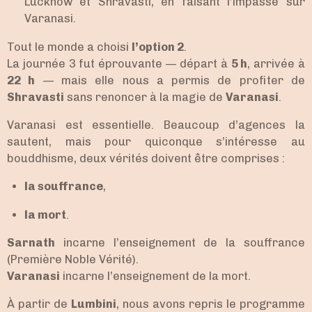
Lucknow et Shravasti, en faisant l’impasse sur
Varanasi.
Tout le monde a choisi
l’option 2
.
La journée 3 fut éprouvante — départ à
5 h
, arrivée à
22 h
— mais elle nous a permis de profiter de
Shravasti
sans renoncer à la magie de
Varanasi
.
Varanasi est essentielle. Beaucoup d’agences la
sautent, mais pour quiconque s’intéresse au
bouddhisme, deux vérités doivent être comprises :
la souffrance
,
la mort
.
Sarnath
incarne l’enseignement de la souffrance
(Première Noble Vérité).
Varanasi
incarne l’enseignement de la mort.
À partir de
Lumbini
, nous avons repris le programme