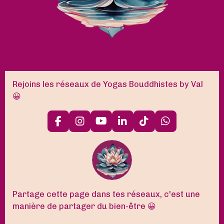
Rejoins les réseaux de Yogas Bouddhistes by Val
😀
F
I
Y
L
T
W
a
n
o
i
i
h
c
s
u
n
k
a
e
t
T
k
T
t
b
a
u
e
o
s
o
g
b
d
k
A
o
r
e
I
p
k
a
n
p
Partage cette page dans tes réseaux, c'est une
m
manière de partager du bien-être 😀