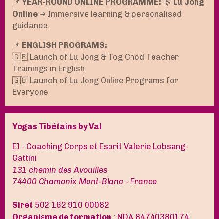
📌
YEAR-ROUND ONLINE PROGRAMME:
🌿
Lu Jong
Online
➜ Immersive learning & personalised
guidance.
📌
ENGLISH PROGRAMS:
🇬🇧 Launch of Lu Jong & Tog Chöd Teacher
Trainings in English
🇬🇧 Launch of Lu Jong Online Programs for
Everyone
Yogas Tibétains by Val
EI - Coaching Corps et Esprit Valerie Lobsang-
Gattini
131 chemin des Avouilles
74400 Chamonix Mont-Blanc - France
Siret
502 162 910 00082
Organisme de formation
: NDA 84740380174