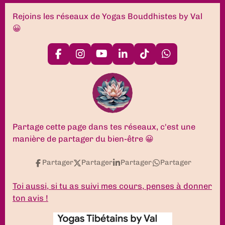
Rejoins les réseaux de Yogas Bouddhistes by Val
😀
F
I
Y
L
T
W
a
n
o
i
i
h
c
s
u
n
k
a
e
t
T
k
T
t
b
a
u
e
o
s
o
g
b
d
k
A
o
r
e
I
p
k
a
n
p
Partage cette page dans tes réseaux, c'est une
m
manière de partager du bien-être 😀
Partager
Partager
Partager
Partager
Toi aussi, si tu as suivi mes cours, penses à donner
ton avis !